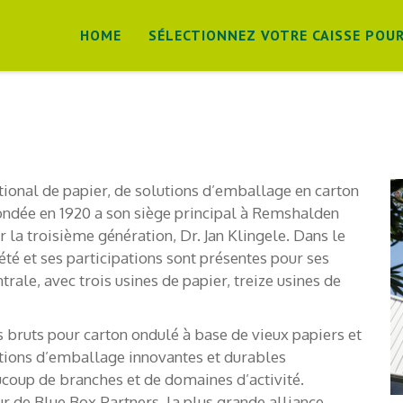
Skip
to
HOME
SÉLECTIONNEZ VOTRE CAISSE POUR
content
tional de papier, de solutions d’emballage en carton
 fondée en 1920 a son siège principal à Remshalden
r la troisième génération, Dr. Jan Klingele. Dans le
té et ses participations sont présentes pour ses
rale, avec trois usines de papier, treize usines de
ruts pour carton ondulé à base de vieux papiers et
lutions d’emballage innovantes et durables
coup de branches et de domaines d’activité.
 de Blue Box Partners, la plus grande alliance