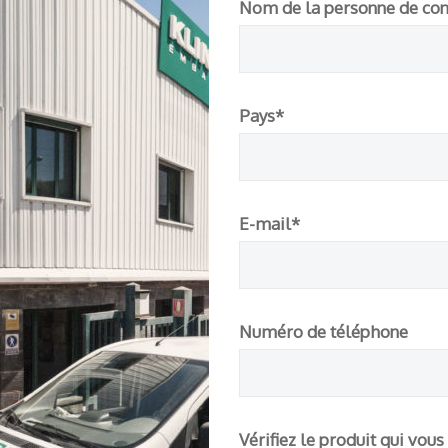
Nom de la personne de con
leave
this
field
empty.
pos de nous
Contactez-nous
Pays*
 – Caisses Pour Fruits
+34 922 209 027
export@klingele.com
E-mail*
rles anglais | English
www.caissespourfruits
Numéro de téléphone
Suivez-nous
rt Team
contacter!
F
In
Y
ac
st
o
opos de nous
Vérifiez le produit qui vous