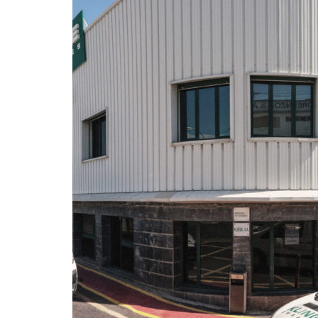
Menu
À pro
Caisses pour
Home
Tu pa
Ananas
Blog
Bananes
Expo
Mangues
Nous 
Melons
À pr
Pastèques