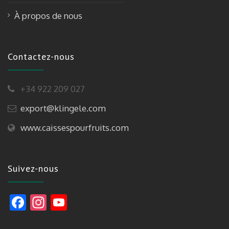
À propos de nous
Contactez-nous
+34 922 209 027
export@klingele.com
www.caissespourfruits.com
Suivez-nous
F
In
Y
ac
st
o