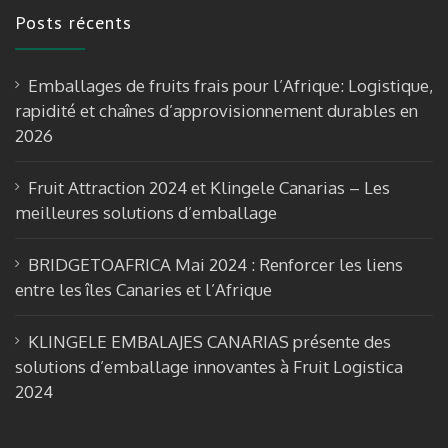
e
a
u
Posts récents
b
gr
T
o
a
u
Emballages de fruits frais pour l’Afrique: Logistique,
o
m
b
rapidité et chaînes d’approvisionnement durables en
k
e
2026
Fruit Attraction 2024 et Klingele Canarias – Les
meilleures solutions d’emballage
BRIDGETOAFRICA Mai 2024 : Renforcer les liens
entre les îles Canaries et l’Afrique
KLINGELE EMBALAJES CANARIAS présente des
solutions d’emballage innovantes à Fruit Logistica
2024