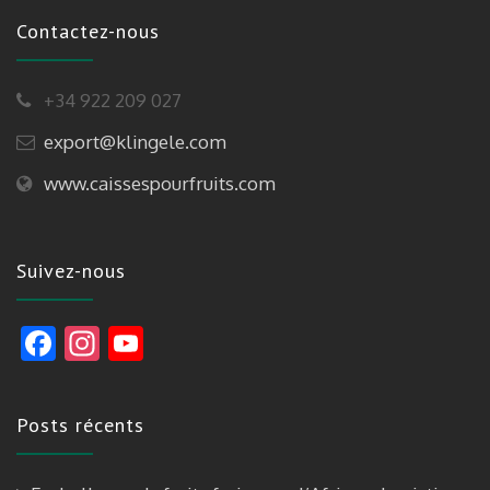
Contactez-nous
+34 922 209 027
export@klingele.com
www.caissespourfruits.com
Suivez-nous
F
In
Y
ac
st
o
e
a
u
Posts récents
b
gr
T
o
a
u