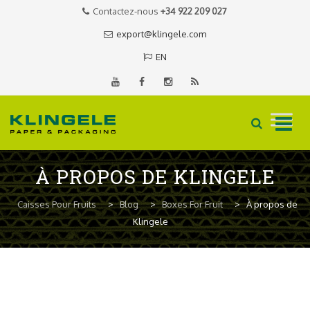
Contactez-nous
+34 922 209 027
export@klingele.com
EN
Skip
À PROPOS DE KLINGELE
to
content
Caisses Pour Fruits
>
Blog
>
Boxes For Fruit
>
À propos de
Klingele