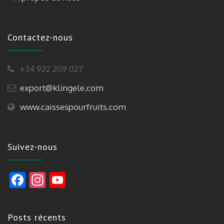
Contactez-nous
+34 922 209 027
export@klingele.com
www.caissespourfruits.com
Suivez-nous
F
In
Y
ac
st
o
e
a
u
Posts récents