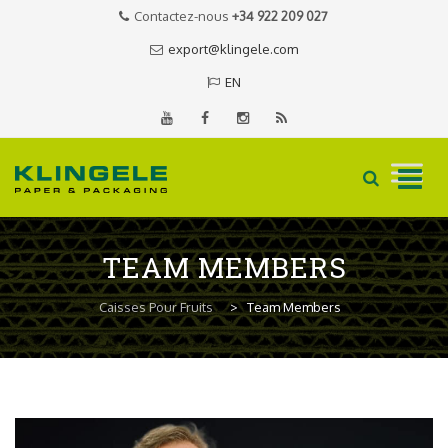
Contactez-nous
+34 922 209 027
export@klingele.com
EN
Skip
to
TEAM MEMBERS
content
Caisses Pour Fruits
>
Team Members