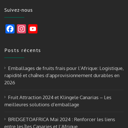
Suivez-nous
F
In
Y
ac
st
o
e
a
u
Posts récents
b
gr
T
o
a
u
Emballages de fruits frais pour l’Afrique: Logistique,
o
m
b
rapidité et chaînes d’approvisionnement durables en
k
e
2026
Fruit Attraction 2024 et Klingele Canarias – Les
meilleures solutions d’emballage
BRIDGETOAFRICA Mai 2024 : Renforcer les liens
entre les îles Canaries et l’Afrique