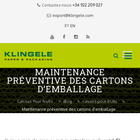
Contactez-nous
+34 922 209 027
export@klingele.com
EN
MAINTENANCE
Skip
PRÉVENTIVE DES CARTONS
to
D’EMBALLAGE
content
Caisses Pour Fruits
>
Blog
>
caisses pour fruits
>
Maintenance préventive des cartons d’emballage