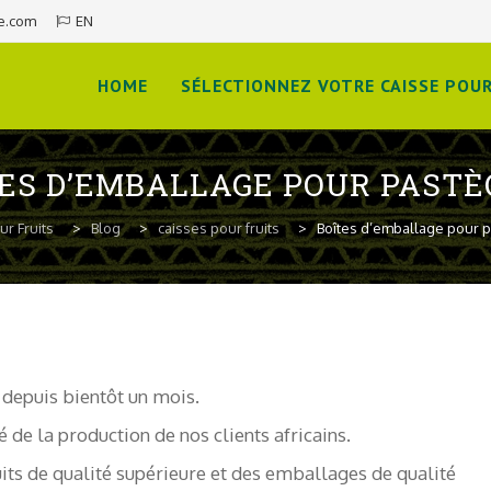
e.com
EN
Skip
to
HOME
SÉLECTIONNEZ VOTRE CAISSE POUR
content
ES D’EMBALLAGE POUR PAST
ur Fruits
>
Blog
>
caisses pour fruits
>
Boîtes d’emballage pour 
 depuis bientôt un mois.
de la production de nos clients africains.
its de qualité supérieure et des emballages de qualité