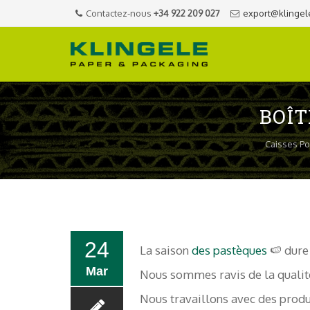
Contactez-nous
+34 922 209 027
export@klingel
BOÎT
Caisses Po
24
La saison
des pastèques
🍉 dure
Mar
Nous sommes ravis de la qualité 
Nous travaillons avec des produ