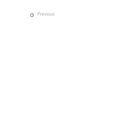
Previous
Menu
À pro
Caisses pour
Home
Tu pa
Ananas
Blog
Bananes
Expo
Mangues
Nous 
Melons
À pr
Pastèques