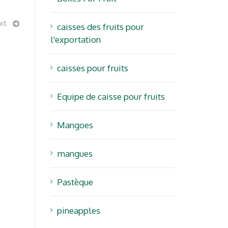
xt
caisses des fruits pour
l'exportation
Posts récents
caisses pour fruits
Emballages de fruits frais pour
Equipe de caisse pour fruits
l’Afrique: Logistique, rapidité et
chaînes d’approvisionnement
Mangoes
durables en 2026
.com
mangues
Fruit Attraction 2024 et Klingele
Canarias – Les meilleures
Pastèque
solutions d’emballage
BRIDGETOAFRICA Mai 2024 :
pineapples
Renforcer les liens entre les îles