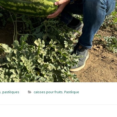
s
,
pastèques
caisses pour fruits
,
Pastèque