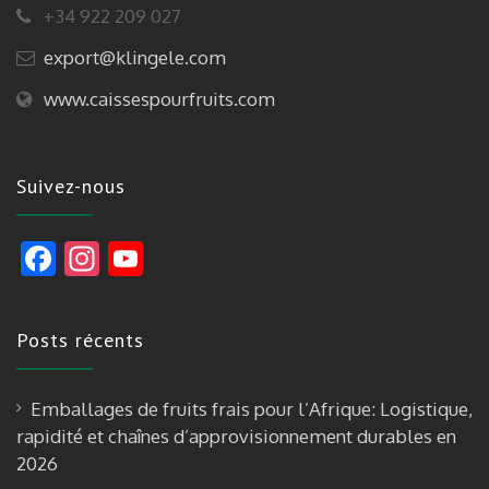
+34 922 209 027
export@klingele.com
www.caissespourfruits.com
Suivez-nous
F
In
Y
ac
st
o
e
a
u
Posts récents
b
gr
T
o
a
u
Emballages de fruits frais pour l’Afrique: Logistique,
o
m
b
rapidité et chaînes d’approvisionnement durables en
k
e
2026