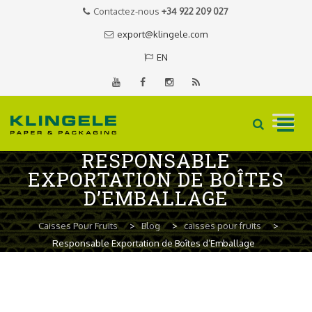
Contactez-nous
+34 922 209 027
export@klingele.com
EN
RESPONSABLE
Skip
EXPORTATION DE BOÎTES
to
D’EMBALLAGE
content
Caisses Pour Fruits
>
Blog
>
caisses pour fruits
>
Responsable Exportation de Boîtes d’Emballage