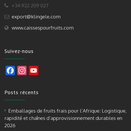
+34 922 209 027
export@klingele.com
www.caissespourfruits.com
Suivez-nous
F
In
Y
ac
st
o
e
a
u
Posts récents
b
gr
T
o
a
u
Emballages de fruits frais pour l’Afrique: Logistique,
o
m
b
rapidité et chaînes d’approvisionnement durables en
k
e
2026