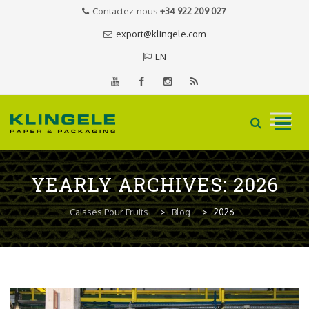
Contactez-nous
+34 922 209 027
export@klingele.com
EN
Skip
to
YEARLY ARCHIVES:
2026
content
Caisses Pour Fruits
>
Blog
>
2026