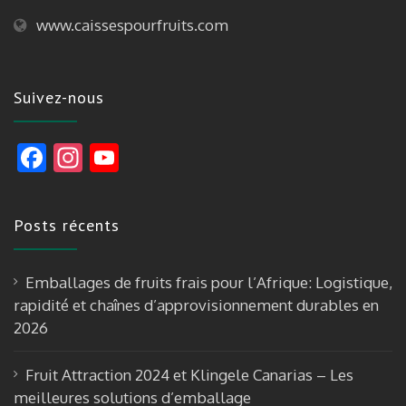
www.caissespourfruits.com
Suivez-nous
F
In
Y
ac
st
o
e
a
u
Posts récents
b
gr
T
o
a
u
Emballages de fruits frais pour l’Afrique: Logistique,
o
m
b
rapidité et chaînes d’approvisionnement durables en
k
e
2026
Fruit Attraction 2024 et Klingele Canarias – Les
meilleures solutions d’emballage