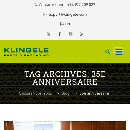
Contactez-nous
+34 922 209 027
export@klingele.com
EN
Skip
TAG ARCHIVES:
35E
to
ANNIVERSAIRE
content
Caisses Pour Fruits
>
Blog
>
35e anniversaire