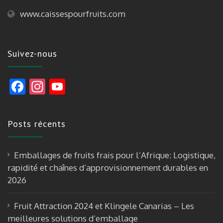
www.caissespourfruits.com
Suivez-nous
F
In
Y
ac
st
o
e
a
u
Posts récents
b
gr
T
o
a
u
Emballages de fruits frais pour l’Afrique: Logistique,
o
m
b
rapidité et chaînes d’approvisionnement durables en
k
e
2026
Fruit Attraction 2024 et Klingele Canarias – Les
meilleures solutions d’emballage