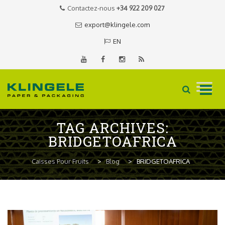
Contactez-nous
+34 922 209 027
export@klingele.com
EN
Skip
TAG ARCHIVES:
to
BRIDGETOAFRICA
content
Caisses Pour Fruits
>
Blog
>
BRIDGETOAFRICA