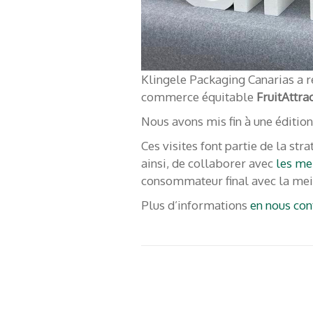
Klingele Packaging Canarias a 
Menu
À pro
commerce équitable
FruitAttra
Nous avons mis fin à une édition
Caisses pour
Home
Ces visites font partie de la str
ainsi, de collaborer avec
les me
Tu pa
Ananas
consommateur final avec la meil
Blog
Bananes
Plus d’informations
en nous con
Expo
Mangues
Nous 
Melons
À pr
Pastèques