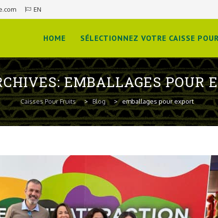
e.com
EN
Skip
to
HOME
SÉLECTIONNEZ VOTRE CAISSE POUR
content
RCHIVES:
EMBALLAGES POUR 
Caisses Pour Fruits
>
Blog
>
emballages pour export