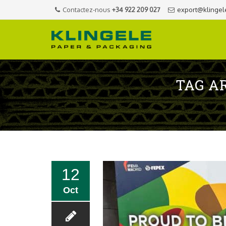
Contactez-nous
+34 922 209 027
export@klingel
TAG A
12
Oct