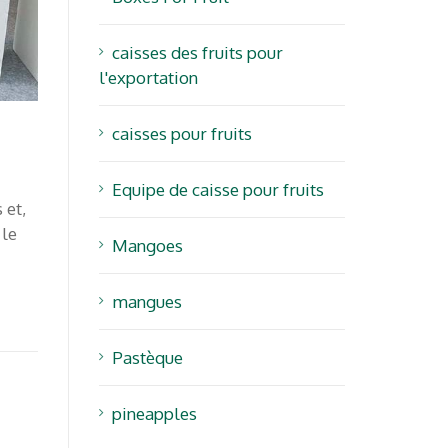
caisses des fruits pour
l'exportation
Posts récents
caisses pour fruits
Emballages de fruits frais pour
Equipe de caisse pour fruits
 et,
l’Afrique: Logistique, rapidité et
 le
chaînes d’approvisionnement
Mangoes
durables en 2026
.com
mangues
Fruit Attraction 2024 et Klingele
Canarias – Les meilleures
Pastèque
solutions d’emballage
BRIDGETOAFRICA Mai 2024 :
pineapples
Renforcer les liens entre les îles