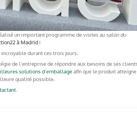
réalisé un important programme de visites au salon du
pos de nous
Contactez-nous
ction22 à Madrid
!
 incroyable durant ces trois jours.
 – Caisses Pour Fruits
+34 922 209 027
atégie de l’entreprise de répondre aux besoins de ses clients
export@klingele.com
illeures solutions d’emballage
afin que le produit atteigne
rles anglais | English
leure qualité possible.
www.caissespourfruits
tactant
.
Suivez-nous
rt Team
contacter!
F
In
Y
ac
st
o
opos de nous