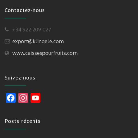
Contactez-nous
+34 922 209 027
export@klingele.com
www.caissespourfruits.com
Suivez-nous
F
In
Y
ac
st
o
e
a
u
Posts récents
b
gr
T
o
a
u