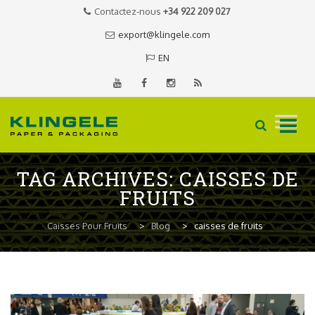
Contactez-nous
+34 922 209 027
export@klingele.com
EN
Skip
TAG ARCHIVES:
CAISSES DE
to
FRUITS
content
Caisses Pour Fruits
>
Blog
>
caisses de fruits