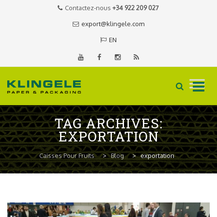
Contactez-nous
+34 922 209 027
export@klingele.com
EN
Skip
TAG ARCHIVES:
to
EXPORTATION
content
Caisses Pour Fruits
>
Blog
>
exportation