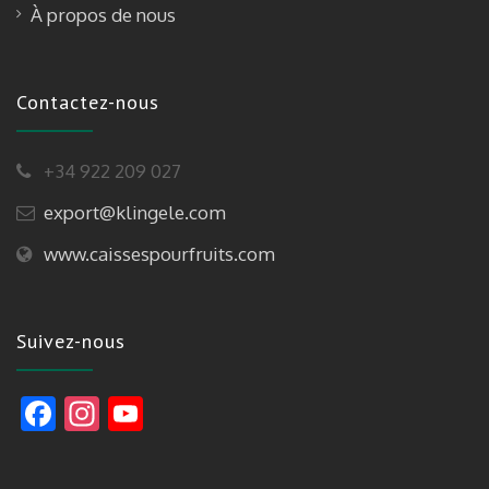
À propos de nous
Contactez-nous
+34 922 209 027
export@klingele.com
www.caissespourfruits.com
Suivez-nous
F
In
Y
ac
st
o
e
a
u