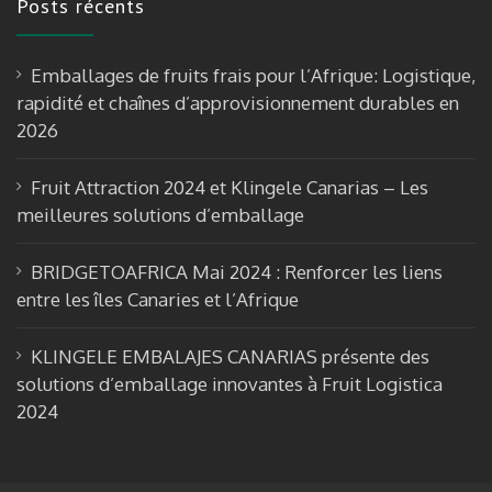
Posts récents
b
gr
T
o
a
u
Emballages de fruits frais pour l’Afrique: Logistique,
o
m
b
rapidité et chaînes d’approvisionnement durables en
k
e
2026
Fruit Attraction 2024 et Klingele Canarias – Les
meilleures solutions d’emballage
BRIDGETOAFRICA Mai 2024 : Renforcer les liens
entre les îles Canaries et l’Afrique
KLINGELE EMBALAJES CANARIAS présente des
solutions d’emballage innovantes à Fruit Logistica
2024