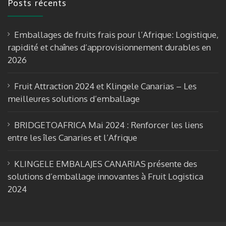
Posts récents
b
gr
T
o
a
u
Emballages de fruits frais pour l’Afrique: Logistique,
o
m
b
rapidité et chaînes d’approvisionnement durables en
k
e
2026
Fruit Attraction 2024 et Klingele Canarias – Les
meilleures solutions d’emballage
BRIDGETOAFRICA Mai 2024 : Renforcer les liens
entre les îles Canaries et l’Afrique
KLINGELE EMBALAJES CANARIAS présente des
solutions d’emballage innovantes à Fruit Logistica
2024