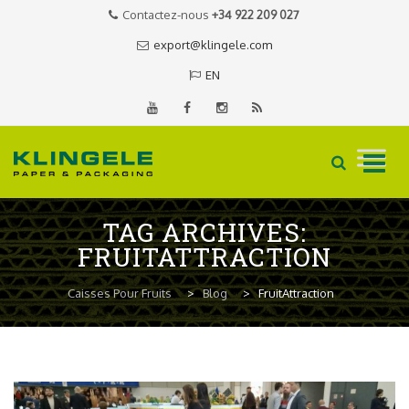
Contactez-nous
+34 922 209 027
export@klingele.com
EN
Skip
TAG ARCHIVES:
to
FRUITATTRACTION
content
Caisses Pour Fruits
>
Blog
>
FruitAttraction