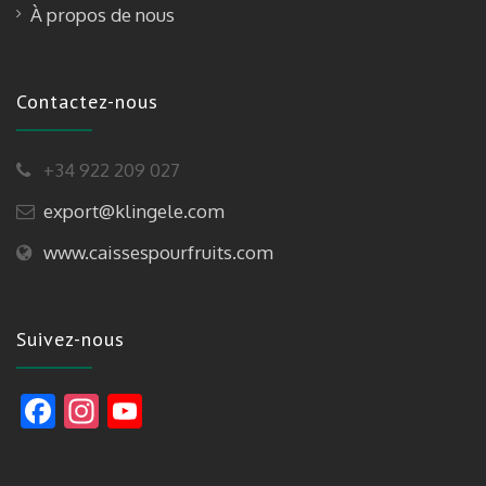
À propos de nous
Contactez-nous
+34 922 209 027
export@klingele.com
www.caissespourfruits.com
Suivez-nous
F
In
Y
ac
st
o
e
a
u